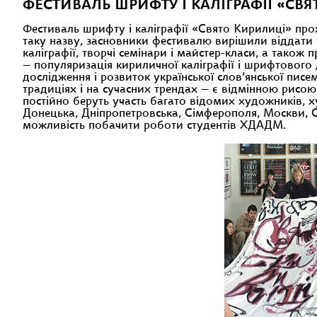
ФЕСТИВАЛЬ ШРИФТУ І КАЛІГРАФІЇ «СВЯТ
Фестиваль шрифту і каліграфії «Свято Кирилиці» пр
таку назву, засновники фестивалю вирішили віддати
каліграфії, творчі семінари і майстер-класи, а також
— популяризація кириличної каліграфії і шрифтового 
дослідження і розвиток української слов’янської пис
традиціях і на сучасних трендах — є відмінною рисо
постійно беруть участь багато відомих художників, х
Донецька, Дніпропетровська, Сімферополя, Москви, Са
можливість побачити роботи студентів ХДАДМ.