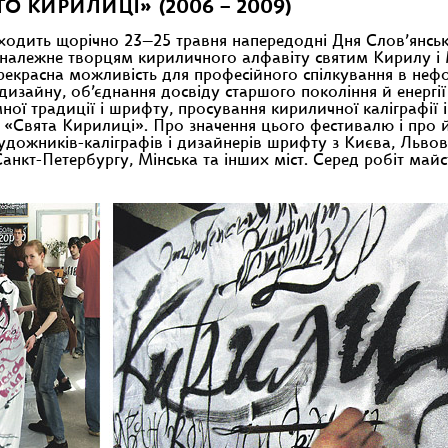
О КИРИЛИЦІ» (2006 – 2009)
оходить щорічно 23—25 травня напередодні Дня Слов’янсь
 належне творцям кириличного алфавіту святим Кирилу і
 прекрасна можливість для професійного спілкування в неф
дизайну, об’єднання досвіду старшого покоління й енергі
емної традиції і шрифту, просування кириличної каліграфі
ю «Свята Кирилиці». Про значення цього фестивалю і про 
удожників-каліграфів і дизайнерів шрифту з Києва, Львова
нкт-Петербургу, Мінська та інших міст. Серед робіт майс