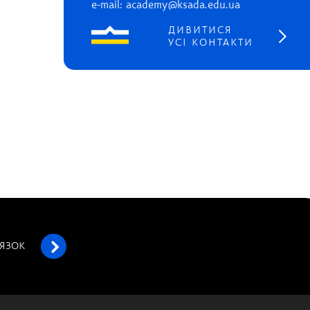
e-mail: academy@ksada.edu.ua
ДИВИТИСЯ
УСІ КОНТАКТИ
’ЯЗОК