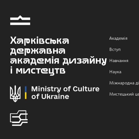
Харківська
Академія
державна
Вступ
академія дизайну
Навчання
і мистецтв
Наука
Міжнародна ді
Мистецький ц