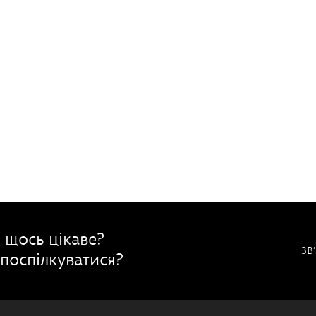
 щось цікаве?
ЗВ
поспілкуватися?