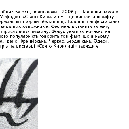
кої писемності, починаючи з 2006 р. Надавши заходу
 Мефодію. «Свято Кирилиці» — це виставка шрифту і
ормальній творчій обстановці. Головні цілі фестивалю
ї молодих художників. Фестиваль ставить за мету
ї і шрифтового дизайну. Фокус уваги одночасно на
його популярність говорить той факт, що в ньому
, Івано-Франківська, Черкас, Бердянська, Одеси,
трів на виставці «Свято Кирилиці» завжди є