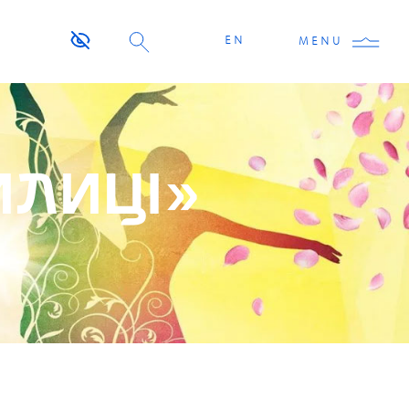
EN
MENU
ИЛИЦI»