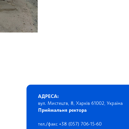
АДРЕСА:
вул. Мистецтв, 8, Харків 61002, Україна
Приймальня ректора
тел./факс +38 (057) 706-15-60