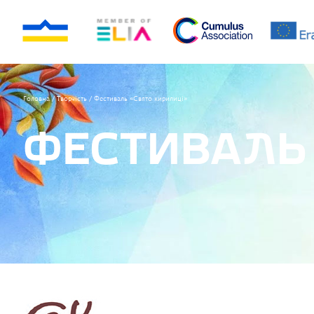
Головна
/
Творчість
/
Фестиваль «Свято кирилицi»
ФЕСТИВАЛЬ