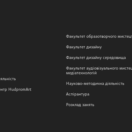
Факультет образотворчого мистец
Факультет дизайну
Факультет дизайну середовища
Факультет аудіовізуального мистец
медіатехнологій
яльність
Науково-методична діяльність
ентр HudpromArt
Аспірантура
Розклад занять