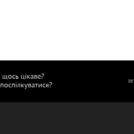
 щось цікаве?
ЗВ
поспілкуватися?