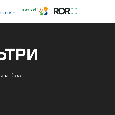
ЬТРИ
йна база