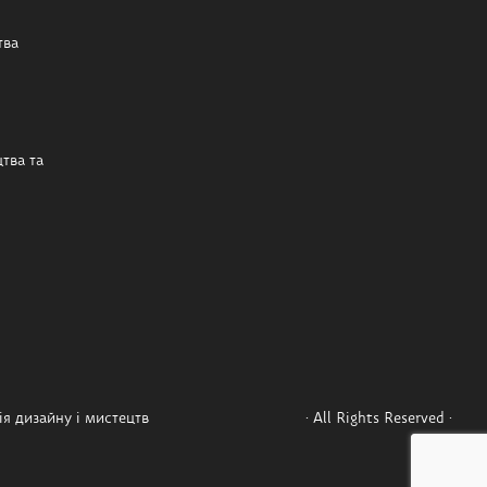
тва
тва та
я дизайну і мистецтв
· All Rights Reserved ·