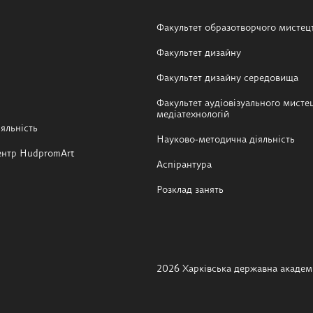
Факультет образотворчого мистец
Факультет дизайну
Факультет дизайну середовища
Факультет аудіовізуального мистец
медіатехнологій
яльність
Науково-методична діяльність
ентр HudpromArt
Аспірантура
Розклад занять
2026 Харківська державна академі