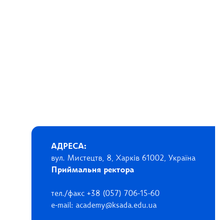
АДРЕСА:
вул. Мистецтв, 8, Харків 61002, Україна
Приймальня ректора
тел./факс +38 (057) 706-15-60
e-mail: academy@ksada.edu.ua