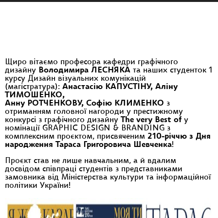
Щиро вітаємо професора кафедри графічного
дизайну
Володимира ЛЕСНЯКА
та наших студенток 1
курсу Дизайн візуальних комунікацій
(магістратура):
Анастасію КАПУСТІНУ, Аліну
ТИМОШЕНКО,
Анну РОТЧЕНКОВУ,
Софію КЛИМЕНКО
з
отриманням головної нагороди у престижному
конкурсі з графічного дизайну
The very Best of
у
номінації GRAPHIC DESIGN & BRANDING з
комплексним проєктом, присвяченим
210-річчю з Дня
народження Тараса Григоровича Шевченка
!
Проєкт став не лише навчальним, а й вдалим
досвідом співпраці студентів з представниками
замовника від Міністерства культури та інформаційної
політики України!