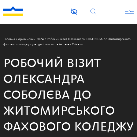
Головна
/
Архів новин 2024
/
Робочий візит Олександра СОБОЛЄВА до Житомирського
фахового коледжу культури і мистецтв ім. Івана Огієнка
РОБОЧИЙ ВІЗИТ
ОЛЕКСАНДРА
СОБОЛЄВА ДО
ЖИТОМИРСЬКОГО
ФАХОВОГО КОЛЕДЖУ