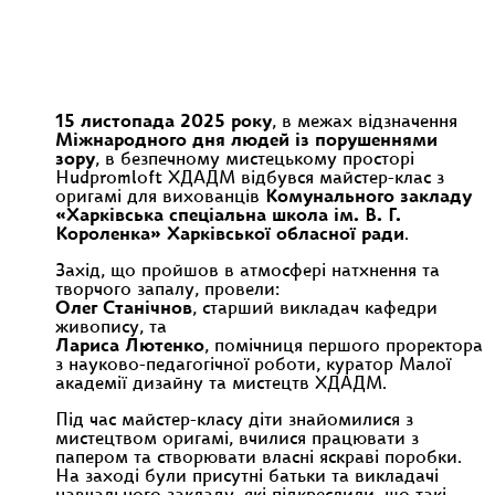
15 листопада 2025 року
, в межах відзначення
Міжнародного дня людей із порушеннями
зору
, в безпечному мистецькому просторі
Hudpromloft ХДАДМ відбувся майстер-клас з
оригамі для вихованців
Комунального закладу
«Харківська спеціальна школа ім. В. Г.
Короленка»
Харківської обласної ради
.
Захід, що пройшов в атмосфері натхнення та
творчого запалу, провели:
Олег Станічнов
, старший викладач кафедри
живопису, та
Лариса Лютенко
, помічниця першого проректора
з науково-педагогічної роботи, куратор Малої
академії дизайну та мистецтв ХДАДМ.
Під час майстер-класу діти знайомилися з
мистецтвом оригамі, вчилися працювати з
папером та створювати власні яскраві поробки.
На заході були присутні батьки та викладачі