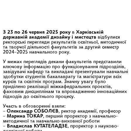
З 23 по 26 червня 2025 року
в
Харківській
державній академії дизайну і мистецтв
відбулися
ректорські перегляди результатів освітньої, методичної
та творчої діяльності факультетів за другий семестр
2024–2025 навчального року.
У межах переглядів декани факультетів представили
ключову інформацію про функціонування підрозділів,
завідувачі кафедр та викладачі презентували навчальні
здобутки студентів бакалаврату та магістратури всіх
курсів та освітніх програм. Значну увагу було
приділено реалізації міжкафедральних проєктів,
фаховим дисциплінам та впровадженню інноваційних
підходів до освітнього процесу.
Участь в обговоренні взяли:
–
Олександр СОБОЛЄВ
, ректор академії, професор
–
Марина ТОКАР
, перший проректор з навчально-
методичної та навчально-виховної роботи
–
Владислав КУТАТЕЛАДЗЕ
, проректор з науково-