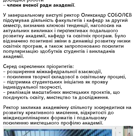
дослідної роботи
–
члени вченої ради академії
.
У завершальному виступі ректор Олександр СОБОЛЄВ
підсумував діяльність факультетів і кафедр за другий
семестр, визначив ключові тенденції, наголосив на
актуальних викликах і перспективах подальшого
розвитку академії, кафедр та освітніх програм. Було
відзначено позитивні зміни в динаміці розвитку низки
освітніх програм, а також запропоновано посилити
популяризацію здобутків студентів і викладачів
академії.
Серед окреслених пріоритетів:
– розширення міжкафедральної взаємодії,
– посилення творчої складової в освітньому процесі,
– підтримка студентських ініціатив як прояву
індивідуальної творчості,
– реалізація масштабних мистецьких проєктів, що
поєднують освіту, мистецтво та дослідження.
Ректор закликав академічну спільноту зосередитися на
розвитку креативного мислення, відкритості до
міждисциплінарних форматів і подальшому
посиленню мистецького профілю академії.