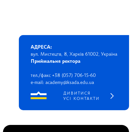
АДРЕСА:
вул. Мистецтв, 8, Харків 61002, Україна
Приймальня ректора
тел./факс +38 (057) 706-15-60
e-mail: academy@ksada.edu.ua
ДИВИТИСЯ
УСІ КОНТАКТИ