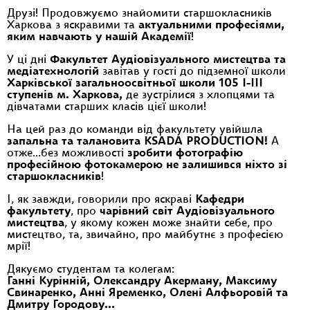
Друзі! Продовжуємо знайомити старшокласників
Харкова з яскравими та
актуальними професіями,
яким навчають у нашій Академії
!
У ці дні
Факультет Аудіовізуального мистецтва та
медіатехнологій
завітав у гості до підземної школи
Харківської загальноосвітньої школи 105 I-III
ступенів м. Харкова,
де зустрілися з хлопцями та
дівчатами старших класів цієї школи!
На цей раз до команди від факультету увійшла
запальна та талановита KSADA PRODUCTION!
А
отже…без можливості
зробити фотографію
професійною фотокамерою не залишився ніхто зі
старшокласників
!
І, як завжди, говорили про яскраві
Кафедри
факультету
, про
чарівний світ Аудіовізуального
мистецтва
, у якому кожен може знайти себе, про
мистецтво, та, звичайно, про майбутнє з професією
мрії!
Дякуємо студентам та колегам:
Ганні Курінній, Олександру Акерману, Максиму
Свинаренко, Анні Яременко, Олені Алфьоровій та
Дмитру Городову…