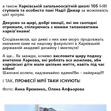
а також
Харківській загальноосвітній школі 105 I-III
ступенів та особисто пані Надії Димар
за можливість
цієї зустрічі.
Дякуємо за щирі, добрі емоції, які ми сьогодні
отримали, спілкуючись з юними талановитими
харків’янами
!
Сподіваємося, що деякі з них вже скоро продовжать
навчання саме на нашому факультеті в Харківській
державній академії дизайну і мистецтв!
А ще… Як завжди, хочемо
висловити щиру подяку
вчителям Харкова, які роблять все можливе, аби
харківські діти мали шкільне життя, навіть під час
війни!
Шановні колеги, надзвичайно вдячні!Ви – найкращі!!!
І ТАК,
ПРОФЕСІЇ МРІЇ ТАКИ IСНУЮТЬ
!
Фото:
Анна Яременко, Олена Алфьорова