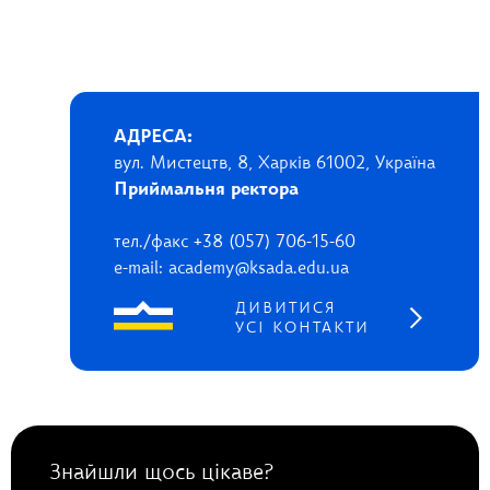
АДРЕСА:
вул. Мистецтв, 8, Харків 61002, Україна
Приймальня ректора
тел./факс +38 (057) 706-15-60
e-mail: academy@ksada.edu.ua
ДИВИТИСЯ
УСІ КОНТАКТИ
Знайшли щось цікаве?