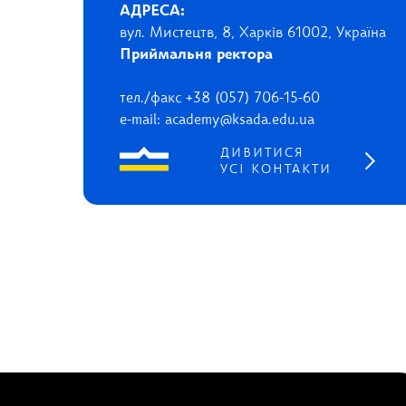
АДРЕСА:
вул. Мистецтв, 8, Харків 61002, Україна
Приймальня ректора
тел./факс +38 (057) 706-15-60
e-mail: academy@ksada.edu.ua
ДИВИТИСЯ
УСІ КОНТАКТИ