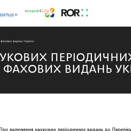
 фахових видань України
УКОВИХ ПЕРІОДИЧНИ
Х ФАХОВИХ ВИДАНЬ УК
ро включення наукових періодичних видань до Переліку