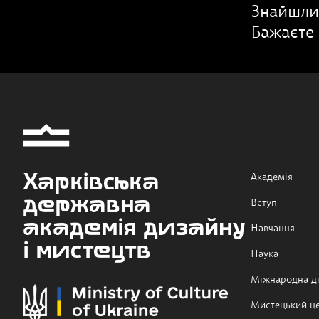
Знайшли
Бажаєте 
Харківська
Академія
державна
Вступ
академія дизайну
Навчання
і мистецтв
Наука
Міжнародна ді
Мистецький ц