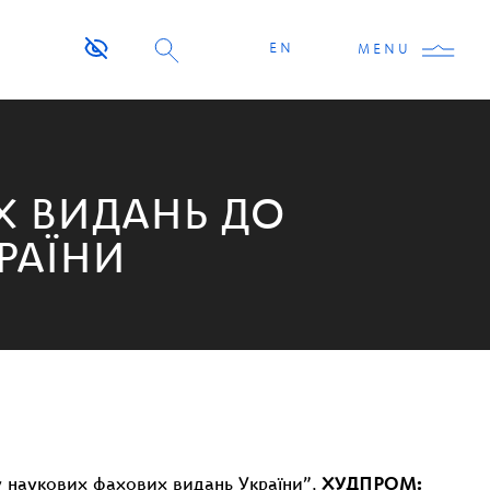
EN
MENU
Х ВИДАНЬ ДО
РАЇНИ
 наукових фахових видань України”
,
ХУДПРОМ: