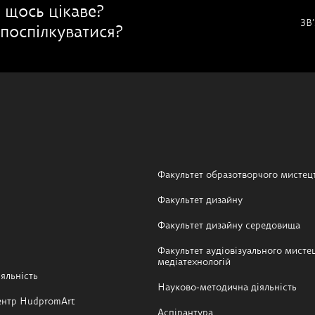
 щось цікаве?
ЗВ
поспілкуватися?
Факультет образотворчого мистец
Факультет дизайну
Факультет дизайну середовища
Факультет аудіовізуального мистец
медіатехнологій
яльність
Науково-методична діяльність
ентр HudpromArt
Аспірантура