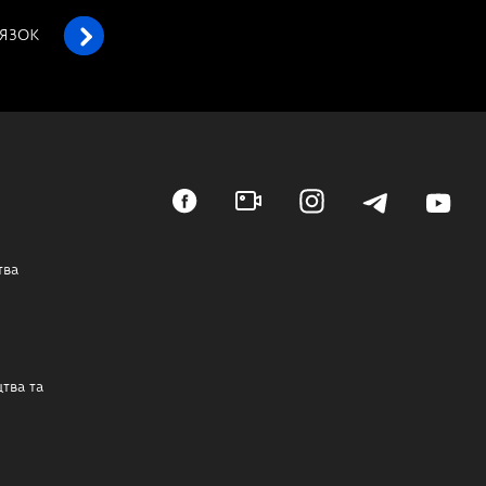
’ЯЗОК
тва
тва та