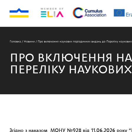
Головна
/
Новини
/
Про включення наукових періодичних видань до Переліку наукових
ПРО ВКЛЮЧЕННЯ НА
ПЕРЕЛІКУ НАУКОВИ
Згідно з
наказом МОНУ №928 від 11.06.2026 року “П