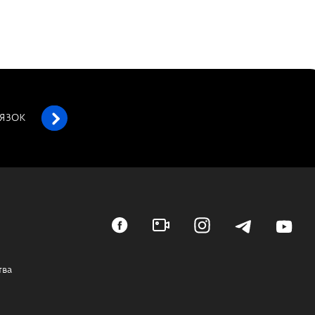
’ЯЗОК
тва