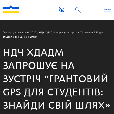
Головна
/
Архів новин 2025
/
НДЧ ХДАДМ запрошує на зустріч “Грантовий GPS для
студентів: знайди свій шлях»
НДЧ ХДАДМ
ЗАПРОШУЄ НА
ЗУСТРІЧ “ГРАНТОВИЙ
GPS ДЛЯ СТУДЕНТІВ:
ЗНАЙДИ СВІЙ ШЛЯХ»