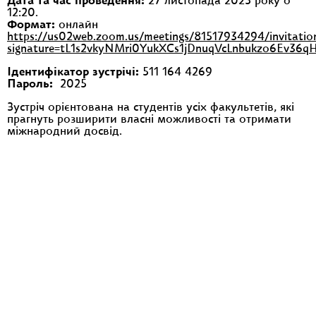
Дата та час проведення:
27 листопада 2025 року о
12:20.
Формат:
онлайн
https://us02web.zoom.us/meetings/81517934294/invitatio
signature=tL1s2vkyNMri0YukXCs1jDnuqVcLnbukzo6Ev36
Ідентифікатор зустрічі:
511 164 4269
Пароль:
2025
Зустріч орієнтована на студентів усіх факультетів, які
прагнуть розширити власні можливості та отримати
міжнародний досвід.