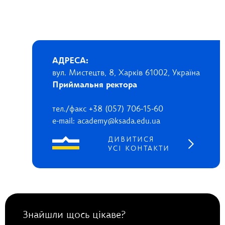
АДРЕСА:
вул. Мистецтв, 8, Харків 61002, Україна
Приймальня ректора
тел./факс +38 (057) 706-15-60
e-mail: academy@ksada.edu.ua
ДИВИТИСЯ
УСІ КОНТАКТИ
Знайшли щось цікаве?