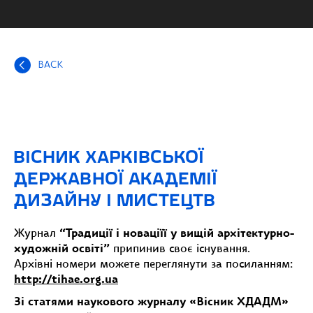
BACK
ВІСНИК ХАРКІВСЬКОЇ
ДЕРЖАВНОЇ АКАДЕМІЇ
ДИЗАЙНУ І МИСТЕЦТВ
Журнал
“Традиції і новаціїї у вищій архітектурно-
художній освіті”
припинив своє існування.
Архівні номери можете переглянути за посиланням:
http://tihae.org.ua
Зі статями наукового журналу «Вісник ХДАДМ»