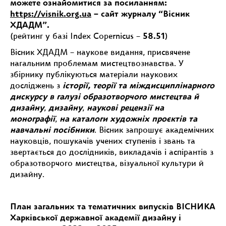
можете ознайомитися за посиланням:
https://visnik.org.ua
– сайт журналу “Вісник
ХДАДМ”.
(рейтинг у базі Index Copernicus –
58.51
)
Вісник ХДАДМ – наукове видання, присвячене
нагальним проблемам мистецтвознавства. У
збірнику публікуються матеріали наукових
досліджень з
історії, теорії та міждисциплінарного
дискурсу в галузі образотворчого мистецтва й
дизайну
,
дизайну
,
наукові рецензії на
монографії
,
на каталоги художніх проєктів та
навчальні посібники
. Вісник запрошує академічних
науковців, пошукачів учених ступенів і звань та
звертається до дослідників, викладачів і аспірантів з
образотворчого мистецтва, візуальної культури й
дизайну.
План загальних та тематичних випусків ВІСНИКА
Харківської державної академії дизайну і