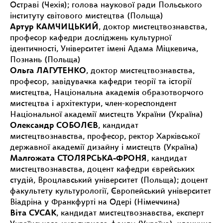
Остраві (Чехія); голова наукової ради Польського
інституту світового мистецтва (Польща)
Артур КАМЧИЦЬКИЙ
, доктор мистецтвознавства,
професор кафедри досліджень культурної
ідентичності, Університет імені Адама Міцкевича,
Познань (Польща)
Ольга ЛАГУТЕНКО
, доктор мистецтвознавства,
професор, завідувачка кафедри теорії та історії
мистецтва, Національна академія образотворчого
мистецтва і архітектури, член-кореспондент
Національної академії мистецтв України (Україна)
Олександр СОБОЛЄВ
, кандидат
мистецтвознавства, професор, ректор Харківської
державної академії дизайну і мистецтв (Україна)
Малгожата СТОЛЯРСЬКА-ФРОНЯ
, кандидат
мистецтвознавства, доцент кафедри єврейських
студій, Вроцлавський університет (Польща); доцент
факультету культурології, Європейський університет
Віадріна у Франкфурті на Одері (Німеччина)
Віта СУСАК
, кандидат мистецтвознавства, експерт