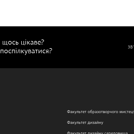
 щось цікаве?
ЗВ
поспілкуватися?
Факультет образотворчого мистец
Факультет дизайну
Факультет дизайну середовища