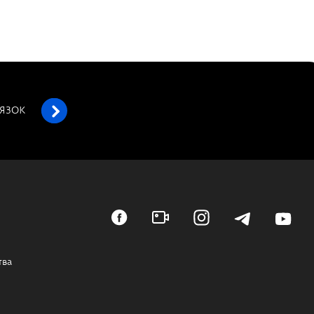
’ЯЗОК
тва