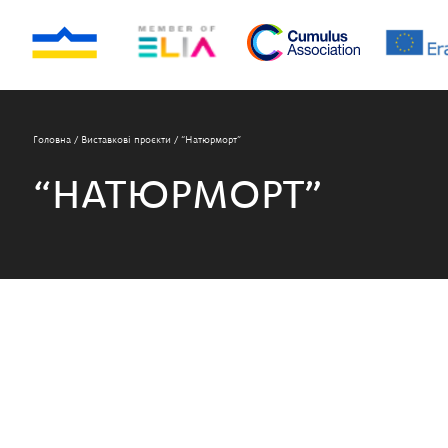
Головна
/
Виставкові проєкти
/
“Натюрморт”
“НАТЮРМОРТ”