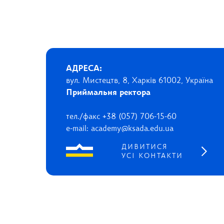
АДРЕСА:
вул. Мистецтв, 8, Харків 61002, Україна
Приймальня ректора
тел./факс +38 (057) 706-15-60
e-mail: academy@ksada.edu.ua
ДИВИТИСЯ
УСІ КОНТАКТИ