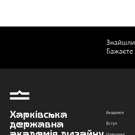
Знайшли
Бажаєте 
Харківська
Академія
державна
Вступ
академія дизайну
Навчання