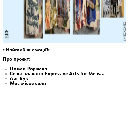
«Найглибші емоції!»
Про проєкт:
Плями Роршаха
Серія плакатів
Expressive Arts for Me is…
Арт-бук
Моє місце сили