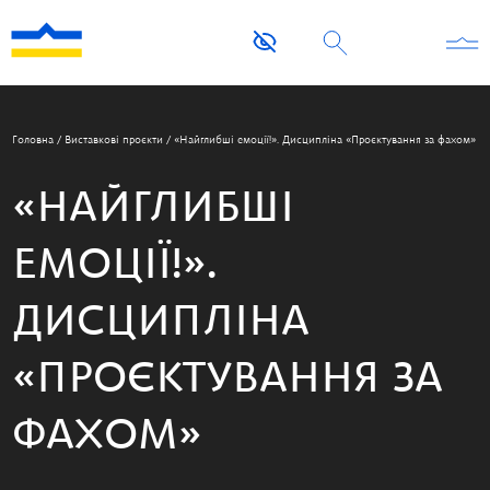
Головна
/
Виставкові проєкти
/
«Найглибші емоції!». Дисципліна «Проєктування за фахом»
«НАЙГЛИБШІ
ЕМОЦІЇ!».
ДИСЦИПЛІНА
«ПРОЄКТУВАННЯ ЗА
ФАХОМ»