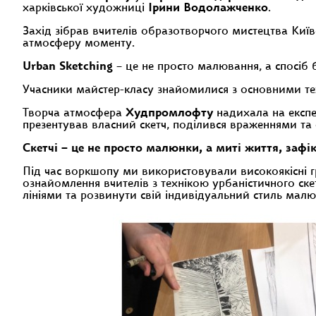
харківської художниці
Ірини Водолажченко
.
Захід зібрав вчителів образотворчого мистецтва Київ
атмосферу моменту.
Urban Sketching
– це не просто малювання, а спосіб ба
Учасники майстер-класу знайомилися з основними те
Творча атмосфера
Худпромлофту
надихала на експе
презентував власний скетч, поділився враженнями та
Скетчі – це не просто малюнки, а миті життя, зафі
Під час воркшопу ми використовували високоякісні г
ознайомлення вчителів з технікою урбаністичного ск
лініями та розвинути свій індивідуальний стиль малю