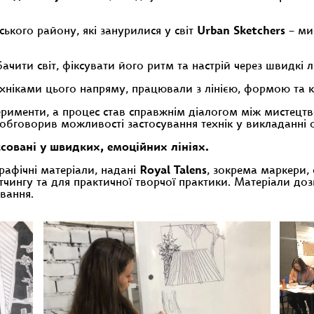
ського району, які занурилися у світ
Urban Sketchers
– ми
чити світ, фіксувати його ритм та настрій через швидкі лі
хніками цього напряму, працювали з лінією, формою та 
рименти, а процес став справжнім діалогом між мистецтв
 обговорив можливості застосування технік у викладанні
ксовані у швидких, емоційних лініях.
рафічні матеріали, надані
Royal Talens
, зокрема маркери, 
етчингу та для практичної творчої практики. Матеріали д
вання.