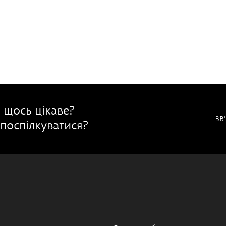
 щось цікаве?
ЗВ
поспілкуватися?