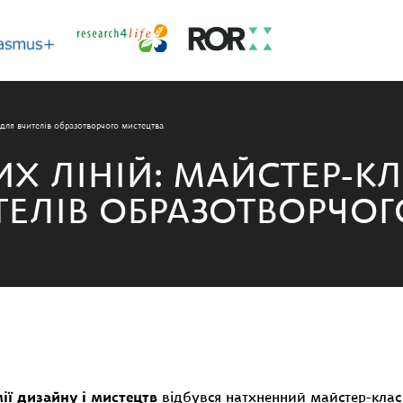
 для вчителів образотворчого мистецтва
 ЛІНІЙ: МАЙСТЕР-КЛ
ТЕЛІВ ОБРАЗОТВОРЧО
ії дизайну і мистецтв
відбувся натхненний майстер-кла