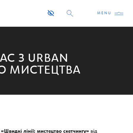
MENU
АС З URBAN
ГО МИСТЕЦТВА
с
«Швидкі лінії: мистецтво скетчингу»
від