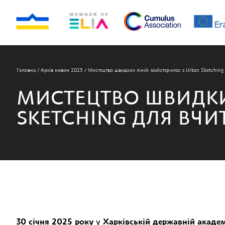
Головна
/
Архів новин 2025
/
Мистецтво швидких ліній: майстер-клас з Urban Sketching
МИСТЕЦТВО ШВИДКИХ
SKETCHING ДЛЯ ВЧИ
30 січня 2025 року
у
Харківській державній академ