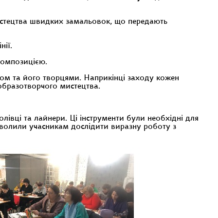
стецтва швидких замальовок, що передають
нії.
композицією.
ом та його творцями. Наприкінці заходу кожен
 образотворчого мистецтва.
олівці та лайнери. Ці інструменти були необхідні для
озволили учасникам дослідити виразну роботу з