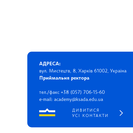
АДРЕСА:
вул. Мистецтв, 8, Харків 61002, Україна
Приймальня ректора
тел./факс +38 (057) 706-15-60
e-mail: academy@ksada.edu.ua
ДИВИТИСЯ
УСІ КОНТАКТИ