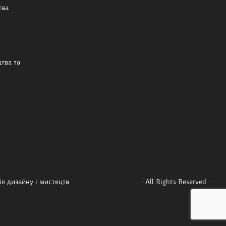
тва
тва та
я дизайну і мистецтв
· All Rights Reserved ·