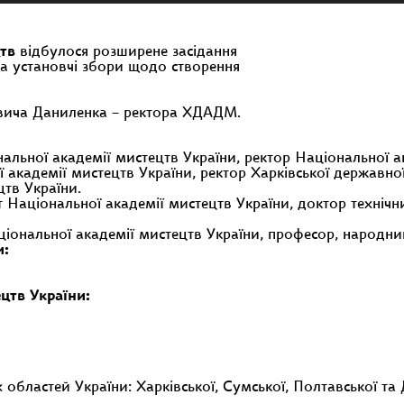
цтв
відбулося розширене засідання
а установчі збори щодо створення
вича Даниленка – ректора ХДАДМ.
ьної академії мистецтв України, ректор Національної ак
 академії мистецтв України, ректор Харківської державної
цтв України.
Національної академії мистецтв України, доктор технічн
ціональної академії мистецтв України, професор, народн
и:
цтв України:
х областей України: Харківської, Сумської, Полтавської та