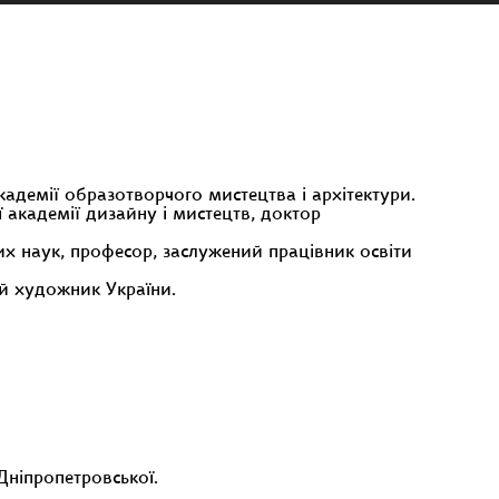
адемії образотворчого мистецтва і архітектури.
 академії дизайну і мистецтв, доктор
их наук, професор, заслужений працівник освіти
ий художник України.
 Дніпропетровської.