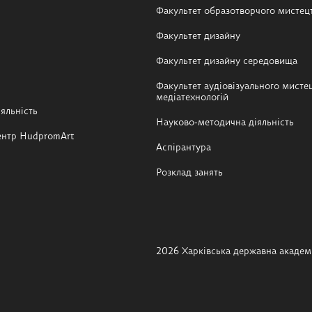
Факультет образотворчого мистец
Факультет дизайну
Факультет дизайну середовища
Факультет аудіовізуального мистец
медіатехнологій
яльність
Науково-методична діяльність
ентр HudpromArt
Аспірантура
Розклад занять
2026 Харківська державна академі