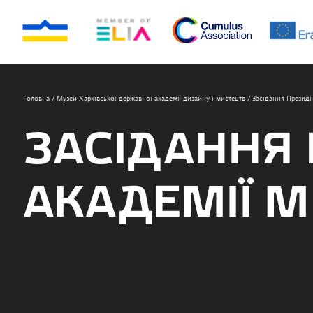
Головна
/
Музей Харківської державної академії дизайну і мистецтв
/
Засідання Президі
ЗАСІДАННЯ 
АКАДЕМІЇ М