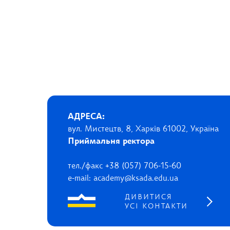
АДРЕСА:
вул. Мистецтв, 8, Харків 61002, Україна
Приймальня ректора
тел./факс +38 (057) 706-15-60
e-mail: academy@ksada.edu.ua
ДИВИТИСЯ
УСІ КОНТАКТИ