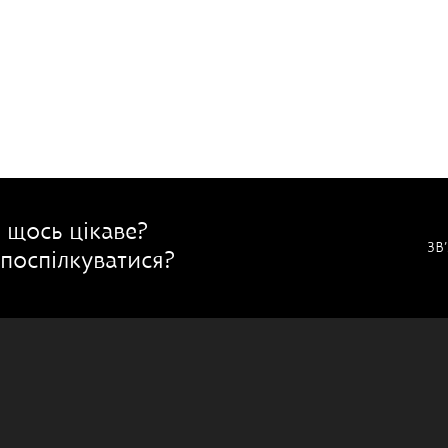
 щось цікаве?
ЗВ
поспілкуватися?