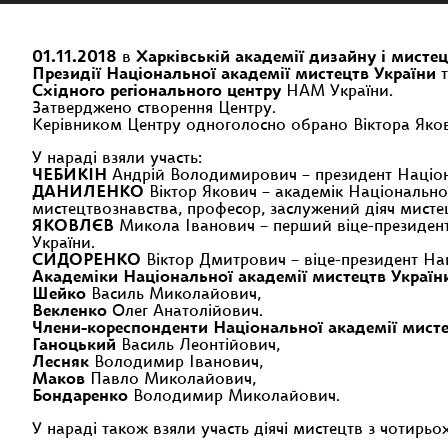
01.11.2018
в
Харківській академії дизайну і мисте
Президії Національної академії мистецтв України
т
Східного регіонального центру
НАМ України.
Затверджено створення Центру.
Керівником Центру одноголосно обрано Віктора Яко
У нараді взяли участь:
ЧЕБИКІН
Андрій Володимирович – президент Націонал
ДАНИЛЕНКО
Віктор Якович – академік Національної
мистецтвознавства, професор, заслужений діяч мисте
ЯКОВЛЄВ
Микола Іванович – перший віце-президент 
України.
СИДОРЕНКО
Віктор Дмитрович – віце-президент На
Академіки Національної академії мистецтв Україн
Шейко
Василь Миколайович,
Векленко
Олег Анатолійович.
Члени-кореспонденти Національної академії мисте
Ганоцький
Василь Леонтійович,
Лесняк
Володимир Іванович,
Маков
Павло Миколайович,
Бондаренко
Володимир Миколайович.
У нараді також взяли участь діячі мистецтв з чотирьо