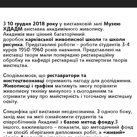
З
10 грудня 2018 року
у виставковій залі
Музею
ХДАДМ
виставка академічного живопису.
Академія має цінний багаторічний
доробок
харківської живописної школи
та
школи
рисунка
. Представлені роботи – роботи студентів 3-4
курсів 1950-1960 років навчання. Представлені на
виставці твори мали попередню реставраційну
обробку на кафедрі реставрації та експертизи творів
мистецтва.
Сподіваємося, що
реставратори та
мистецтвознавці
отримають нагоду для дослідження.
Живописці і графіки
матимуть змогу порівняти
живописну техніку минулого з сьогоденням та
отримати уяву про майстерність і тогочасну мистецьку
освіту.
Специфіка цієї виставки неоднозначна. З одного боку,
захід має на меті ознайомити студентів та
співробітників Академії з
базою метод фонду
.З
іншого, важливішого – показати, що методичний фонд
– не спосіб зберігання дипломних робіт, а
«живий»