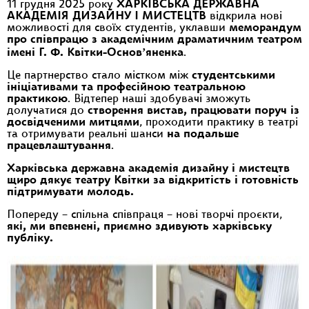
11 грудня 2025 року
ХАРКІВСЬКА ДЕРЖАВНА
АКАДЕМІЯ ДИЗАЙНУ І МИСТЕЦТВ
відкрила нові
можливості для своїх студентів, уклавши
меморандум
про співпрацю з академічним драматичним театром
імені Г. Ф. Квітки-Основʼяненка
.
Це партнерство стало містком між
студентськими
ініціативами та професійною театральною
практикою
. Відтепер наші здобувачі зможуть
долучатися до
створення вистав, працювати поруч із
досвідченими митцями
, проходити практику в театрі
та отримувати реальні шанси
на подальше
працевлаштування
.
Харківська державна академія дизайну і мистецтв
щиро дякує театру Квітки за відкритість і готовність
підтримувати молодь.
Попереду – спільна співпраця – нові творчі проєкти,
які, ми впевнені, приємно здивують харківську
публіку.