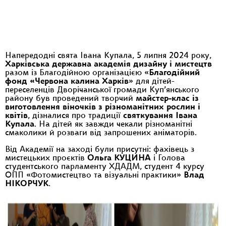
Напередодні свята Івана Купала, 5 липня 2024 року,
Харківська державна академія дизайну і мистецтв
разом із Благодійною організацією «
Благодійний
фонд «Червона калина Харків
» для дітей-
переселенців Дворічанської громади Куп’янського
району був проведений творчий
майстер-клас із
виготовлення віночків з різноманітних рослин і
квітів
, дізналися про традиції
святкування Івана
Купала
. На дітей як завжди чекали різноманітні
смаколики й розваги від запрошених аніматорів.
Від Академії на заході були присутні: фахівець з
мистецьких проєктів
Ольга КУЦИНА
і Голова
студентського парламенту ХДАДМ, студент 4 курсу
ОПП «Фотомистецтво та візуальні практики»
Влад
НІКОРЧУК
.