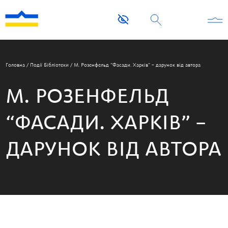
Головна
/
Події Бібліотеки
/
М. Розенфельд “Фасади. Харків” – дарунок від автора
М. РОЗЕНФЕЛЬД
“ФАСАДИ. ХАРКІВ” –
ДАРУНОК ВІД АВТОРА