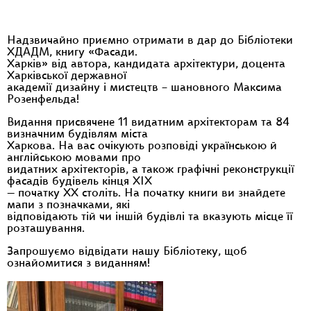
Надзвичайно приємно отримати в дар до Бібліотеки
ХДАДМ, книгу «Фасади.
Харків» від автора, кандидата архітектури, доцента
Харківської державної
академії дизайну і мистецтв – шановного Максима
Розенфельда!
Видання присвячене 11 видатним архітекторам та 84
визначним будівлям міста
Харкова. На вас очікують розповіді українською й
англійською мовами про
видатних архітекторів, а також графічні реконструкції
фасадів будівель кінця ХIХ
— початку ХХ століть. На початку книги ви знайдете
мапи з позначками, які
відповідають тій чи іншій будівлі та вказують місце її
розташування.
Запрошуємо відвідати нашу Бібліотеку, щоб
ознайомитися з виданням!