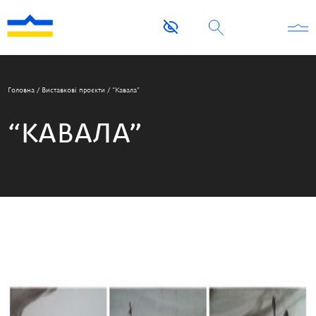
Головна
/
Виставкові проєкти
/
“Кавала”
“КАВАЛА”