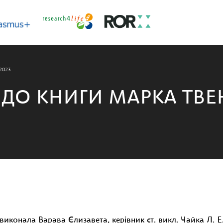
 2023
Й ДО КНИГИ МАРКА ТВЕ
виконала Варава Єлизавета, керівник ст. викл. Чайка Л. Е