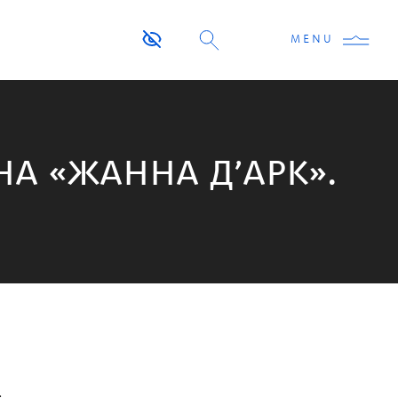
MENU
НА «ЖАННА Д’АРК».
.