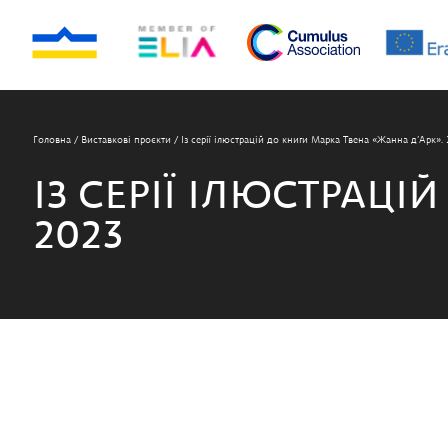
Головна
/
Виставкові проєкти
/
Із серії ілюстрацій до книги Марка Твена «Жанна д’Арк».
ІЗ СЕРІЇ ІЛЮСТРАЦІ
2023