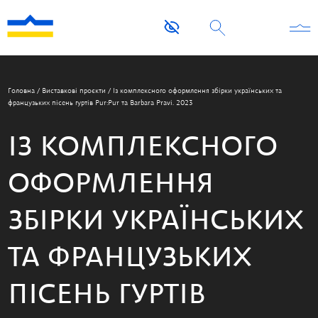
Головна
/
Виставкові проєкти
/
Із комплексного оформлення збірки українських та
французьких пісень гуртів Pur:Pur та Barbara Pravi. 2023
ІЗ КОМПЛЕКСНОГО
ОФОРМЛЕННЯ
ЗБІРКИ УКРАЇНСЬКИХ
ТА ФРАНЦУЗЬКИХ
ПІСЕНЬ ГУРТІВ