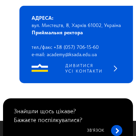
АДРЕСА:
вул. Мистецтв, 8, Харків 61002, Україна
Приймальня ректора
тел./факс +38 (057) 706-15-60
e-mail: academy@ksada.edu.ua
ДИВИТИСЯ
УСІ КОНТАКТИ
Знайшли щось цікаве?
Бажаєте поспілкуватися?
ЗВ’ЯЗОК