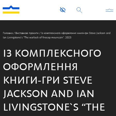
Головна
/
Виставкові проєкти
/
Із комплексного оформлення книги-гри Steve Jackson and
Ian Livingstone`s “The warlock of firecop mouncain”. 2023
ІЗ КОМПЛЕКСНОГО
ОФОРМЛЕННЯ
КНИГИ-ГРИ STEVE
JACKSON AND IAN
LIVINGSTONE`S “THE