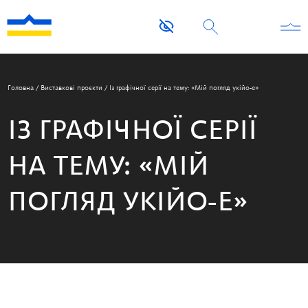
Головна
/
Виставкові проєкти
/
Із графічної серії на тему: «Мій погляд укійо-е»
ІЗ ГРАФІЧНОЇ СЕРІЇ
НА ТЕМУ: «МІЙ
ПОГЛЯД УКІЙО-Е»