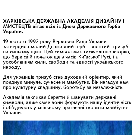
ХАРКІВСЬКА ДЕРЖАВНА АКАДЕМІЯ ДИЗАЙНУ І
МИСТЕЦТВ вітає всіх із Днем Державного Герба
України.
19 лютого 1992 року Верховна Рада України
затвердила малий Державний герб – золотий тризуб
на синьому щиті. Цей символ має тисячолітню історію,
що бере свій початок ще з часів Київської Русі, і є
уособленням сили, свободи та єдності українського
народу.
Для українців тризуб став духовний орієнтир, який
поєднує минуле, сучасне й майбутнє. Він нагадує нам
про культурну спадщину, боротьбу за незалежність.
Академія закликає берегти й шанувати державні
символи, адже саме вони формують нашу ідентичність
і об’єднують у спільному прагненні творити майбутнє
України.