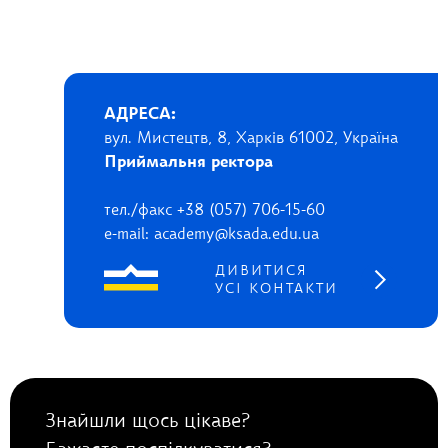
АДРЕСА:
вул. Мистецтв, 8, Харків 61002, Україна
Приймальня ректора
тел./факс +38 (057) 706-15-60
e-mail: academy@ksada.edu.ua
ДИВИТИСЯ
УСІ КОНТАКТИ
Знайшли щось цікаве?