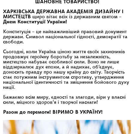
ШАНОВНЕ ТОВАРИСТВО!
ХАРКІВСЬКА ДЕРЖАВНА АКАДЕМІЯ ДИЗАЙНУ І
МИСТЕЦТВ
щиро вітає всіх із державним святом –
Днем Конституції України!
Конституція – це найважливіший правовий документ
держави. Символ національної гідності, демократії та
свободи.
Сьогодні, коли Україна ціною життя своїх захисників
продовжує героїчну боротьбу за незалежність,
мистецтво набуває особливої сили. Воно не лише
віддзеркалює дух епохи, а й надихає, об’єднує,
доносить правду про нашу країну до світу. Творчість
стає потужним інструментом спротиву, утвердження
національної ідентичності та зміцнення бойового духу
нації.
Бажаємо всім миру, єдності та злагоди, віри у власні
сили, міцного здоров’я і творчої наснаги!
Разом до перемоги! ВІРИМО В УКРАЇНУ!