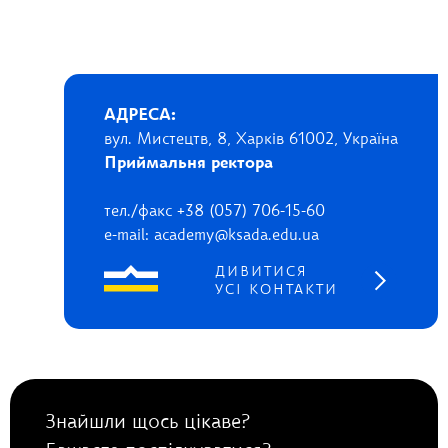
АДРЕСА:
вул. Мистецтв, 8, Харків 61002, Україна
Приймальня ректора
тел./факс +38 (057) 706-15-60
e-mail: academy@ksada.edu.ua
ДИВИТИСЯ
УСІ КОНТАКТИ
Знайшли щось цікаве?