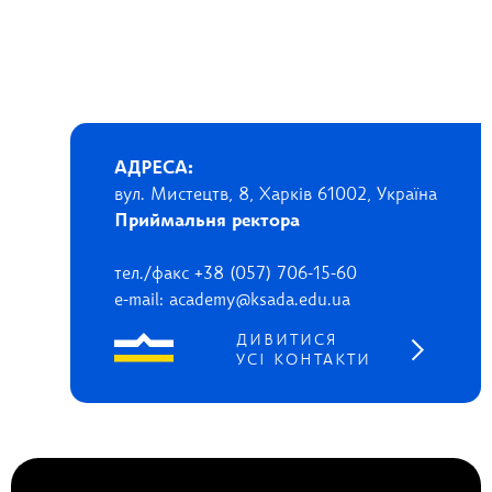
АДРЕСА:
вул. Мистецтв, 8, Харків 61002, Україна
Приймальня ректора
тел./факс +38 (057) 706-15-60
e-mail: academy@ksada.edu.ua
ДИВИТИСЯ
УСІ КОНТАКТИ