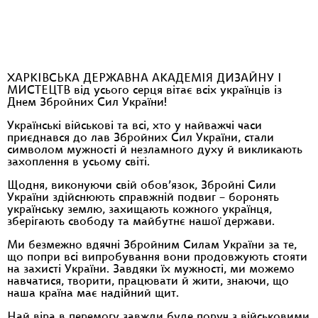
ХАРКІВСЬКА ДЕРЖАВНА АКАДЕМІЯ ДИЗАЙНУ І
МИСТЕЦТВ від усього серця вітає всіх українців із
Днем Збройних Сил України!
Українські військові та всі, хто у найважчі часи
приєднався до лав Збройних Сил України, стали
символом мужності й незламного духу й викликають
захоплення в усьому світі.
Щодня, виконуючи свій обов’язок, Збройні Сили
України здійснюють справжній подвиг – боронять
українську землю, захищають кожного українця,
зберігають свободу та майбутнє нашої держави.
Ми безмежно вдячні Збройним Силам України за те,
що попри всі випробування вони продовжують стояти
на захисті України. Завдяки їх мужності, ми можемо
навчатися, творити, працювати й жити, знаючи, що
наша країна має надійний щит.
Най віра в перемогу завжди буде поруч з військовими