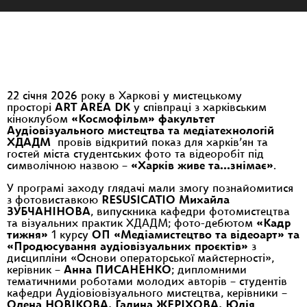
22 січня 2026 року в Харкові у мистецькому
просторі
ART AREA DK
у співпраці з харківським
кіноклубом
«Космофільм»
факультет
Аудіовізуального мистецтва та медіатехнологій
ХДАДМ
провів відкритий показ для харків’ян та
гостей міста студентських фото та відеоробіт під
символічною назвою –
«Харків живе та…знімає»
.
У програмі заходу глядачі мали змогу познайомитися
з фотовиставкою
RESUSICATIO Михайла
ЗУБЧАНІНОВА
, випускника кафедри фотомистецтва
та візуальних практик ХДАДМ; фото-дебютом
«Кадр
тижня»
1 курсу
ОП «Медіамистецтво та відеоарт» та
«Продюсування аудіовізуальних проєктів»
з
дисципліни «Основи операторської майстерності»,
керівник –
Анна ПИСАНЕНКО
; дипломними
тематичними роботами молодих авторів – студентів
кафедри Аудіовіовізуального мистецтва, керівники –
Олена НОВІКОВА, Галина ЖЕРІХОВА, Юлія