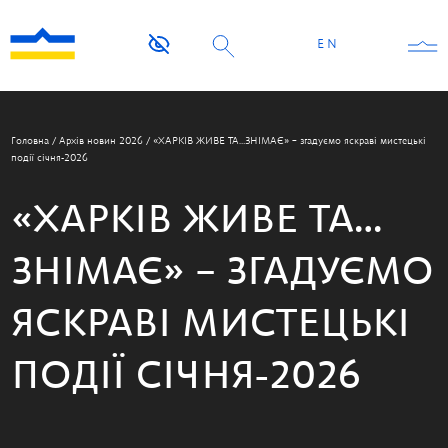
EN
Головна
/
Архів новин 2026
/
«ХАРКІВ ЖИВЕ ТА…ЗНІМАЄ» – згадуємо яскраві мистецькі
події січня-2026
«ХАРКІВ ЖИВЕ ТА…
ЗНІМАЄ» – ЗГАДУЄМО
ЯСКРАВІ МИСТЕЦЬКІ
ПОДІЇ СІЧНЯ-2026