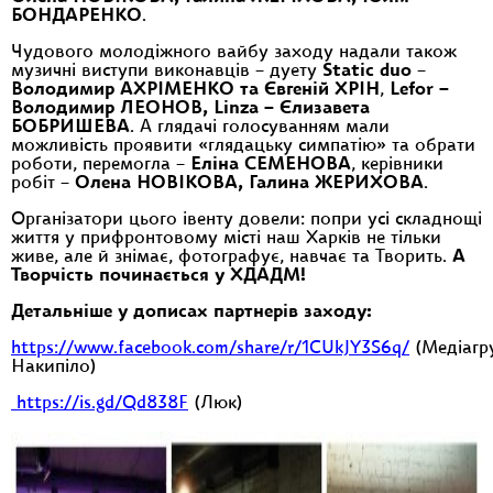
БОНДАРЕНКО
.
Чудового молодіжного вайбу заходу надали також
музичні виступи виконавців – дуету
Static duo
–
Володимир АХРІМЕНКО та Євгеній ХРІН
,
Lefor –
Володимир ЛЕОНОВ, Linza – Єлизавета
БОБРИШЕВА
. А глядачі голосуванням мали
можливість проявити «глядацьку симпатію» та обрати
роботи, перемогла –
Еліна СЕМЕНОВА
, керівники
робіт –
Олена НОВІКОВА, Галина ЖЕРИХОВА
.
Організатори цього івенту довели: попри усі складнощі
життя у прифронтовому місті наш Харків не тільки
живе, але й знімає, фотографує, навчає та Творить.
А
Творчість починається у ХДАДМ!
Детальніше у дописах партнерів заходу:
https://www.facebook.com/share/r/1CUkJY3S6q/
(Медіагр
Накипіло)
https://is.gd/Qd838F
(Люк)