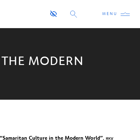
MENU
N THE MODERN
“Samaritan Culture in the Modern World”
, яку