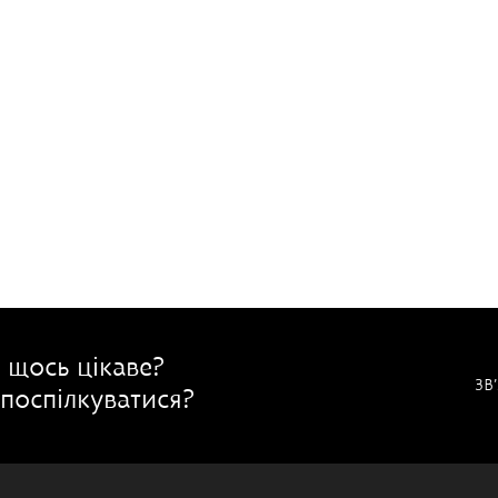
 щось цікаве?
ЗВ
поспілкуватися?