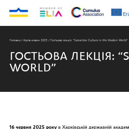
Головна
/
Архів новин 2025
/
Гостьова лекція: “Samaritan Culture in the Modern World”
ГОСТЬОВА ЛЕКЦІЯ: 
WORLD”
16 червня 2025 року
в Харківській державній академ