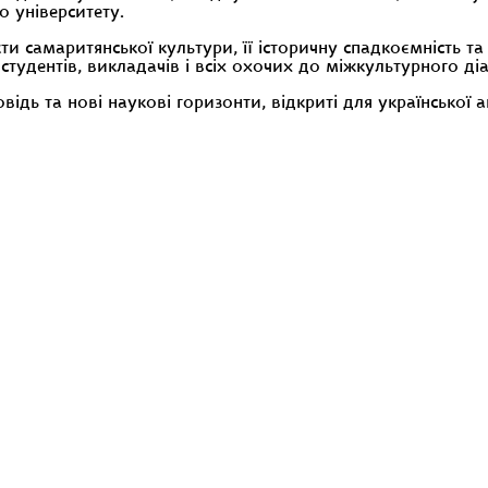
 університету.
ти самаритянської культури, її історичну спадкоємність та
тудентів, викладачів і всіх охочих до міжкультурного діа
ідь та нові наукові горизонти, відкриті для української а