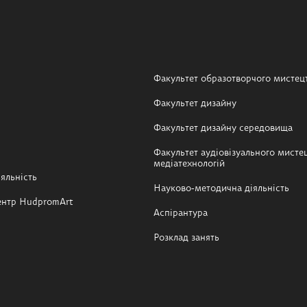
Факультет образотворчого мистец
Факультет дизайну
Факультет дизайну середовища
Факультет аудіовізуального мистец
медіатехнологій
яльність
Науково-методична діяльність
ентр HudpromArt
Аспірантура
Розклад занять