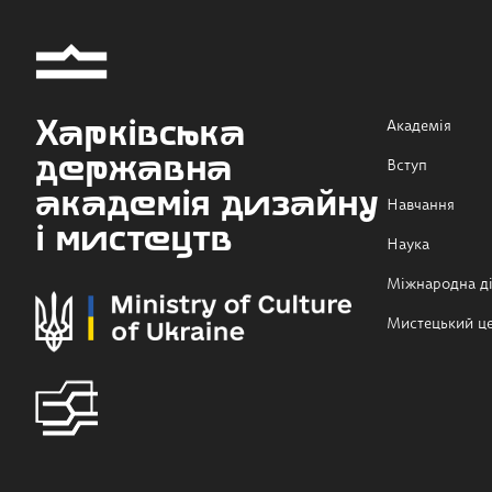
Харківська
Академія
державна
Вступ
академія дизайну
Навчання
і мистецтв
Наука
Міжнародна ді
Мистецький ц