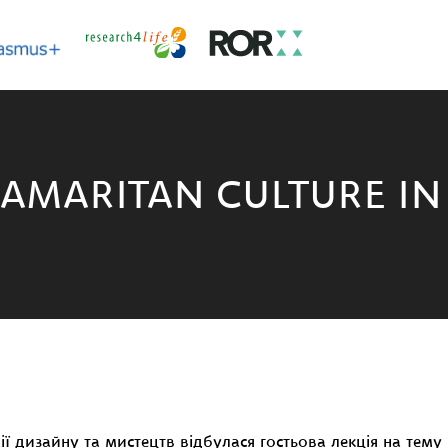
“SAMARITAN CULTURE I
ії дизайну та мистецтв відбулася гостьова лекція на тему