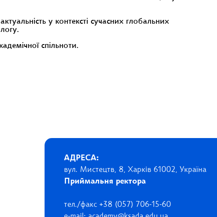
 актуальність у контексті сучасних глобальних
логу.
кадемічної спільноти.
АДРЕСА:
вул. Мистецтв, 8, Харків 61002, Україна
Приймальня ректора
тел./факс +38 (057) 706-15-60
e-mail: academy@ksada.edu.ua