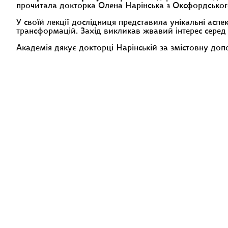
прочитала докторка Олена Нарінська з Оксфордського
У своїй лекції дослідниця представила унікальні аспек
трансформацій. Захід викликав жвавий інтерес серед с
Академія дякує докторці Нарінській за змістовну допов