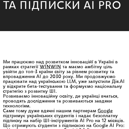
ТА ПІДПИСКИ AI PRO
Ми працюємо над розвитком інноваційї в Україні в
рамках стратегії
WINWIN
та маємо амбітну ціль
увійти до топ-3 країни світу за рівнем розвитку та
впровадження AI до 2030 року. Ми продовжуємо
працювати над українською LLM, уже запустили Дія.АІ
у відкрите бета-тестування та формуємо національну
стратегію з розвитку ШІ.
Розвиваємо інноваційну освіту, де українці вчаться,
проводять дослідження та розвиваються завдяки
технологіям.
Саме тому дуже вдячні нашим партнерам
Google
підтримує українських студентів і надає безоплатну
підписку на набір ШІ-інструментів AI Pro на 12 місяців.
Що отримують студенти з підпискою на Google AI Pro: