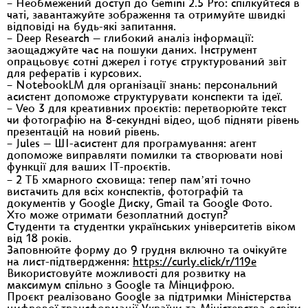
– Необмежений доступ до Gemini 2.5 Pro: спілкуйтеся в
чаті, завантажуйте зображення та отримуйте швидкі
відповіді на будь-які запитання.
– Deep Research — глибокий аналіз інформації:
заощаджуйте час на пошуки даних. Інструмент
опрацьовує сотні джерел і готує структурований звіт
для рефератів і курсових.
– NotebookLM для організації знань: персональний
асистент допоможе структурувати конспекти та ідеї.
– Veo 3 для креативних проєктів: перетворюйте текст
чи фотографію на 8-секундні відео, щоб підняти рівень
презентацій на новий рівень.
– Jules — ШІ-асистент для програмування: агент
допоможе виправляти помилки та створювати нові
функції для ваших ІТ-проєктів.
– 2 ТБ хмарного сховища: тепер памʼяті точно
вистачить для всіх конспектів, фотографій та
документів у Google Диску, Gmail та Google Фото.
Хто може отримати безоплатний доступ?
Студенти та студентки українських університетів віком
від 18 років.
Заповнюйте форму до 9 грудня включно та очікуйте
на лист-підтвердження:
https://curly.click/r/119e
Використовуйте можливості для розвитку на
максимум спільно з Google та Мінцифрою.
Проєкт реалізовано Google за підтримки Міністерства