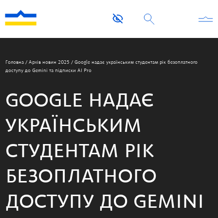
Головна
/
Архів новин 2025
/
Google надає українським студентам рік безоплатного
доступу до Gemini та підписки AI Pro
GOOGLE НАДАЄ
УКРАЇНСЬКИМ
СТУДЕНТАМ РІК
БЕЗОПЛАТНОГО
ДОСТУПУ ДО GEMINI