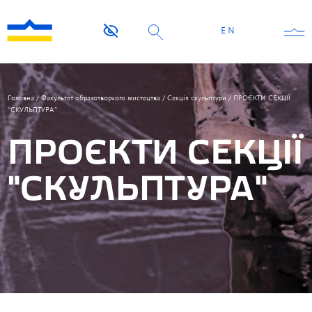
EN
Головна
/
Факультет образотворчого мистецтва
/
Секція скульптури
/
ПРОЄКТИ СЕКЦІЇ
“СКУЛЬПТУРА”
ПРОЄКТИ СЕКЦІЇ
“СКУЛЬПТУРА”