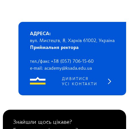
АДРЕСА:
вул. Мистецтв, 8, Харків 61002, Україна
Приймальня ректора
тел./факс +38 (057) 706-15-60
e-mail: academy@ksada.edu.ua
ДИВИТИСЯ
УСІ КОНТАКТИ
Знайшли щось цікаве?