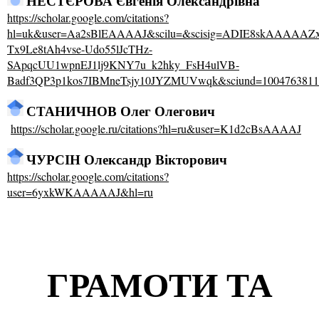
НЕСТЄРОВА Євгенія Олександрівна
https://scholar.google.com/citations?
hl=uk&user=Aa2sBlEAAAAJ&scilu=&scisig=ADIE8skAAAAA
Tx9Le8tAh4vse-Udo55lJcTHz-
SApqcUU1wpnEJ1lj9KNY7u_k2hky_FsH4ulVB-
Badf3QP3p1kos7IBMneTsjy10JYZMUVwqk&sciund=1004763811
СТАНИЧНОВ Олег Олегович
https://scholar.google.ru/citations?hl=ru&user=K1d2cBsAAAAJ
ЧУРСІН Олександр Вікторович
https://scholar.google.com/citations?
user=6yxkWKAAAAAJ&hl=ru
ГРАМОТИ ТА