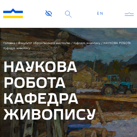
EN
Головна
/
Факультет образотворчого мистецтва
/
Кафедра живопису
/
НАУКОВА РОБОТА
Кафедра живопису
НАУКОВА
РОБОТА
КАФЕДРА
ЖИВОПИСУ