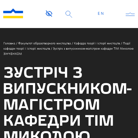
EN
Головна
/
Факультет образотворчого мистецтва
/
Кафедра теорії і історії мистецтв
/
Події
кафедри теоріі і історіі мистецтв
/
Зустріч з випускником-магістром кафедри ТІМ Миколою
ЗІНЧЕНКОМ
ЗУСТРІЧ З
ВИПУСКНИКОМ-
МАГІСТРОМ
КАФЕДРИ ТІМ
МИКОЛОЮ