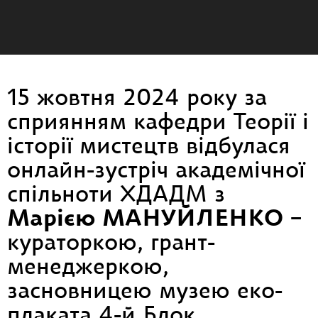
15 жовтня 2024 року за
сприянням кафедри Теорії і
історії мистецтв відбулася
онлайн-зустріч академічної
спільноти ХДАДМ з
Марією МАНУЙЛЕНКО
–
кураторкою, грант-
менеджеркою,
засновницею музею еко-
плаката 4-й Блок,