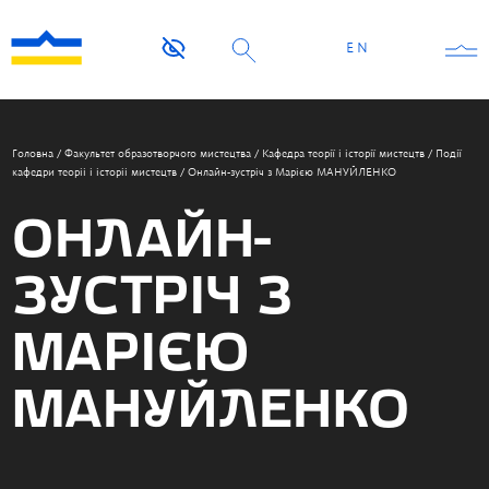
EN
Головна
/
Факультет образотворчого мистецтва
/
Кафедра теорії і історії мистецтв
/
Події
кафедри теоріі і історіі мистецтв
/
Онлайн-зустріч з Марією МАНУЙЛЕНКО
ОНЛАЙН-
ЗУСТРІЧ З
МАРІЄЮ
МАНУЙЛЕНКО