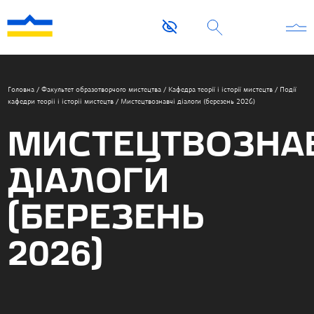
Головна
/
Факультет образотворчого мистецтва
/
Кафедра теорії і історії мистецтв
/
Події
кафедри теоріі і історіі мистецтв
/
Мистецтвознавчі діалоги (березень 2026)
МИСТЕЦТВОЗНА
ДІАЛОГИ
(БЕРЕЗЕНЬ
2026)