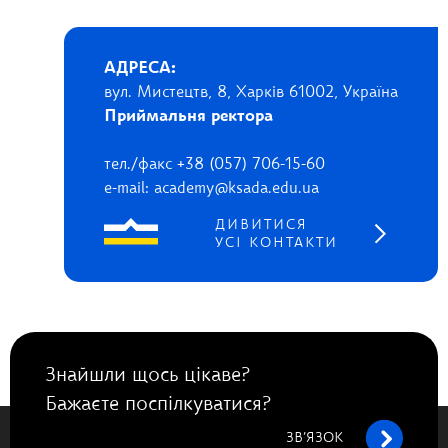
АДРЕСА:
вул. Мистецтв, 8, Харків 61002, Україна
Приймальня ректора
тел./факс +38 (057) 706-15-60
e-mail: academy@ksada.edu.ua
ДИВИТИСЯ
УСІ КОНТАКТИ
Знайшли щось цікаве?
Бажаєте поспілкуватися?
ЗВ’ЯЗОК