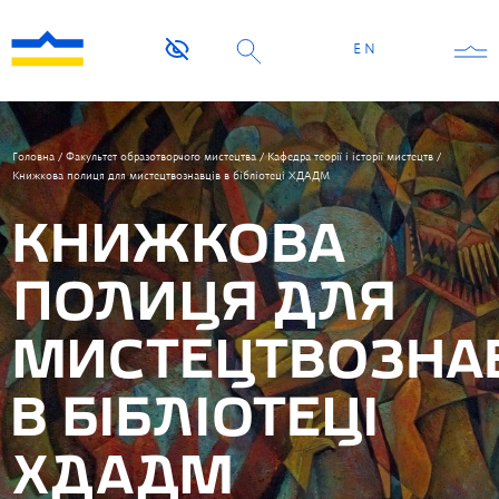
EN
Головна
/
Факультет образотворчого мистецтва
/
Кафедра теорії і історії мистецтв
/
Книжкова полиця для мистецтвознавців в бібліотеці ХДАДМ
КНИЖКОВА
ПОЛИЦЯ ДЛЯ
МИСТЕЦТВОЗНА
В БІБЛІОТЕЦІ
ХДАДМ