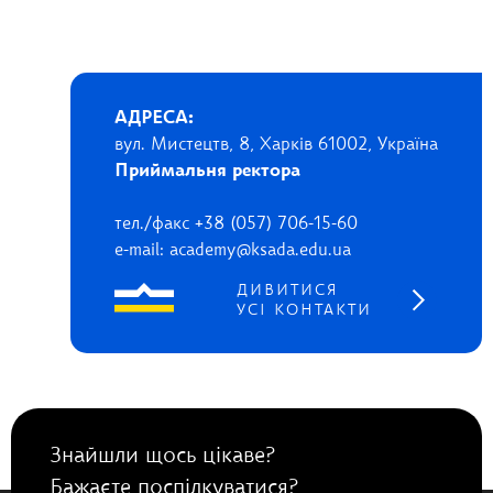
АДРЕСА:
вул. Мистецтв, 8, Харків 61002, Україна
Приймальня ректора
тел./факс +38 (057) 706-15-60
e-mail: academy@ksada.edu.ua
ДИВИТИСЯ
УСІ КОНТАКТИ
Знайшли щось цікаве?
Бажаєте поспілкуватися?