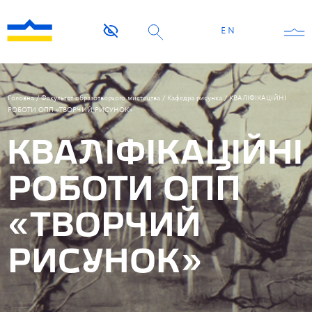
EN
Головна
/
Факультет образотворчого мистецтва
/
Кафедра рисунка
/
КВАЛІФІКАЦІЙНІ
РОБОТИ ОПП «ТВОРЧИЙ РИСУНОК»
КВАЛІФІКАЦІЙНІ
РОБОТИ ОПП
«ТВОРЧИЙ
РИСУНОК»