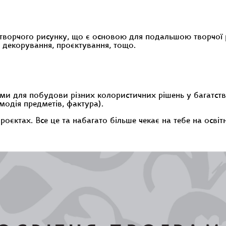
 творчого рисунку, що є основою для подальшою творчої р
 декорування, проєктування, тощо.
и для побудови різних колористичних рішень у багатстві 
модія предметів, фактура).
оєктах. Все це та набагато більше чекає на тебе на осві