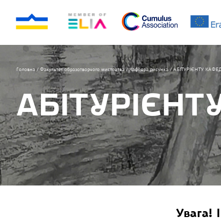
Головна
/
Факультет образотворчого мистецтва
/
Кафедра рисунка
/
АБІТУРІЄНТУ КАФЕ
АБІТУРІЄНТ
Увага! 