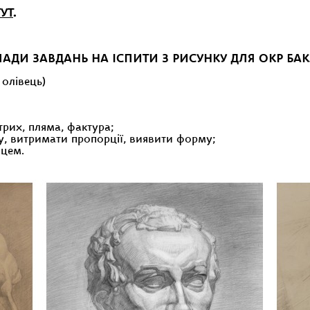
ТУТ
.
АДИ ЗАВДАНЬ НА ІСПИТИ З РИСУНКУ ДЛЯ ОКР БА
 олівець)
трих, пляма, фактура;
у, витримати пропорції, виявити форму;
вцем.