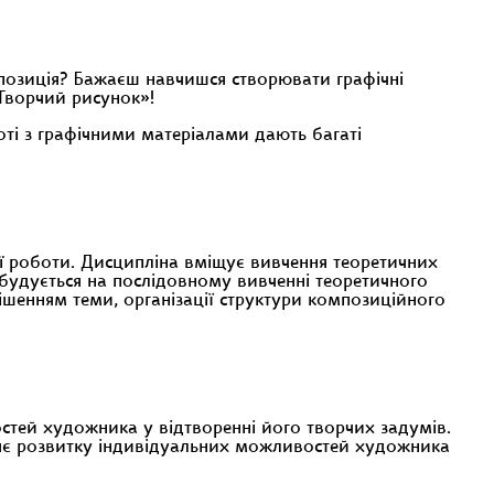
позиція? Бажаєш навчишся створювати графічні
«Творчий рисунок»!
ті з графічними матеріалами дають багаті
ї роботи. Дисципліна вміщує вивчення теоретичних
 будується на послідовному вивченні теоретичного
ішенням теми, організації структури композиційного
стей художника у відтворенні його творчих задумів.
ияє розвитку індивідуальних можливостей художника