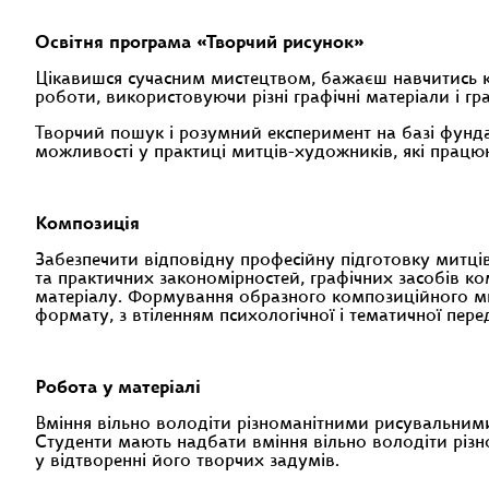
Освітня програма «Творчий рисунок»
Цікавишся сучасним мистецтвом, бажаєш навчитись к
роботи, використовуючи різні графічні матеріали і г
Творчий пошук і розумний експеримент на базі фунда
можливості у практиці митців-художників, які працю
Композиція
Забезпечити відповідну професійну підготовку митц
та практичних закономірностей, графічних засобів к
матеріалу. Формування образного композиційного мис
формату, з втіленням психологічної і тематичної перед
Робота у матеріалі
Вміння вільно володіти різноманітними рисувальним
Студенти мають надбати вміння вільно володіти різ
у відтворенні його творчих задумів.