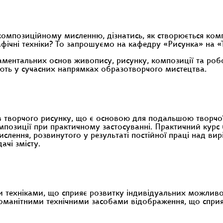
омпозиційному мисленню, дізнатись, як створюється ком
рафічні техніки? То запрошуємо на кафедру «Рисунка» на 
ментальних основ живопису, рисунку, композиції та робо
ють у сучасних напрямках образотворчого мистецтва.
ів творчого рисунку, що є основою для подальшою творчо
омпозиції при практичному застосуванні. Практичний курс
лення, розвинутого у результаті постійної праці над вир
ачі змісту.
и техніками, що сприяє розвитку індивідуальних можливо
номанітними технічними засобами відображення, що спр