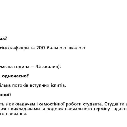
ах?
ісією кафедри за 200-бальною шкалою.
емічна година — 45 хвилин).
м одночасно?
лька потоків вступних іспитів.
нної?
ять з викладачем і самостійної роботи студента. Студенти
ься з викладачами впродовж навчального терміну і здають
го навчання.