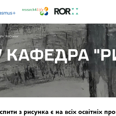
ДРА “РИСУНКА”
У КАФЕДРА “
Іспити з рисунка є на всіх освітніх пр