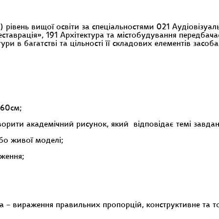
) рівень вищої освіти за спеціальностями 021 Аудіовізуа
ставрація», 191 Архітектура та містобудування передбача
ури в багатстві та цільності її складових елементів засо
х60см;
ворити академічний рисунок, який відповідає темі завдан
або живої моделі;
аження;
а – вираження правильних пропорцій, конструктивне та 