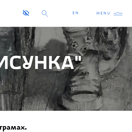
EN
MENU
РИСУНКА”
ограмах.