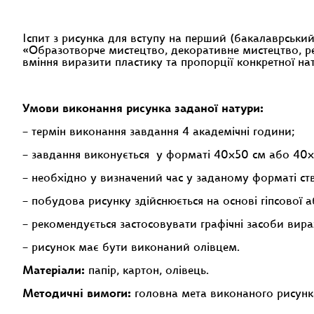
Іспит з рисунка для вступу на перший (бакалаврський
«Образотворче мистецтво, декоративне мистецтво, ре
вміння виразити пластику та пропорції конкретної нат
Умови виконання рисунка заданої натури:
– термін виконання завдання 4 академічні години;
– завдання виконується у форматі 40х50 см або 40
– необхідно у визначений час у заданому форматі ст
– побудова рисунку здійснюється на основі гіпсової 
– рекомендується застосовувати графічні засоби вир
– рисунок має бути виконаний олівцем.
Матеріали:
папір, картон, олівець.
Методичні вимоги:
головна мета виконаного рисунк