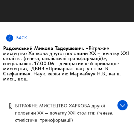
BACK
Радомський Микола Тадеушевич.
«Вітражне
мистецтво Харкова другої половини XX – початку XXI
століття: (генеза, стилістичні трансформації)»,
спеціальність 17.00.06 – декоративне й прикладне
мистецтво, ДВНЗ «Прикарпат. нац. ун-т ім. В.
Стефаника». Наук. керівник: Мархайчук Н.В., канд.
мист., доц.
ВІТРАЖНЕ МИСТЕЦТВО ХАРКОВА другої
половини XX — початку XXІ століття: (ґенеза,
стилістичні трансформації)