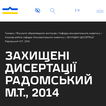
EN
Головна
/
Факультет образотворчого мистецтва
/
Кафедра монументального живопису
/
Наукова робота кафедри Монументального живопису
/
ЗАХИЩЕНІ ДИСЕРТАЦІЇ
Радомський М.Т., 2014
ЗАХИЩЕНІ
ДИСЕРТАЦІЇ
РАДОМСЬКИЙ
М.Т., 2014