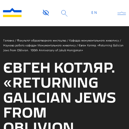
EN
Головна
/
Факультет образотворчого мистецтва
/
Кафедра монументального живопису
/
Наукова робота кафедри Монументального живопису
/
Євген Котляр. «Returning Galician
Jews from Oblivion. 100th Anniversary of Jakub Honigsman»
ЄВГЕН КОТЛЯР.
«RETURNING
GALICIAN JEWS
FROM
OBLIVION.