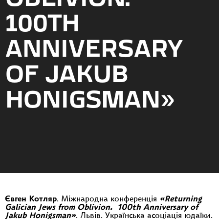
100TH
ANNIVERSARY
OF JAKUB
HONIGSMAN»
Євген Котляр
. Міжнародна конференція
«Returning
Galician Jews from Oblivion.
100th Anniversary of
Jakub Honigsman»
. Львів. Українська асоціація юдаїки.