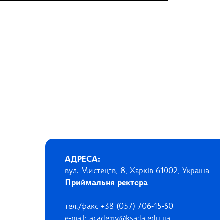
АДРЕСА:
вул. Мистецтв, 8, Харків 61002, Україна
Приймальня ректора
тел./факс +38 (057) 706-15-60
e-mail: academy@ksada.edu.ua