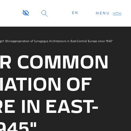
EN
MENU
? (Dis-)appropriation of Synagogue Architecture in East-Central Europe since 1945”
 OR COMMON
IATION OF
 IN EAST-
945”