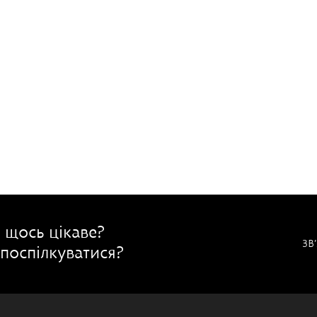
 щось цікаве?
ЗВ
поспілкуватися?