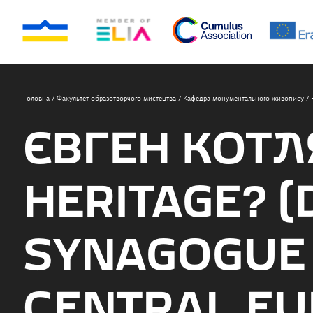
Головна
/
Факультет образотворчого мистецтва
/
Кафедра монументального живопису
/
ЄВГЕН КОТЛ
HERITAGE? (
SYNAGOGUE 
CENTRAL EU