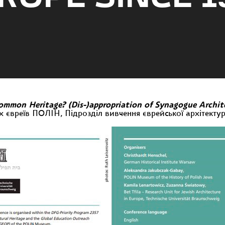
ommon Heritage? (Dis-)appropriation of Synagogue Archite
их євреїв ПОЛІН, Підрозділ вивчення єврейської архітекту