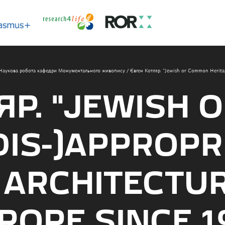
Наукова робота кафедри Монументального живопису
/
Євген Котляр. “Jewish or Common Heritage
ЯР. “JEWISH
DIS-)APPROPR
ARCHITECTURE
ROPE SINCE 1