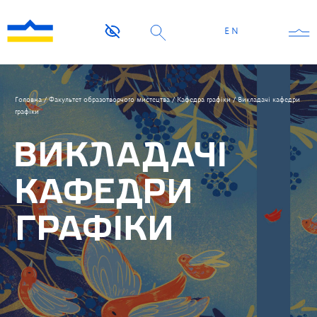
EN
Головна
/
Факультет образотворчого мистецтва
/
Кафедра графіки
/
Викладачі кафедри
графіки
ВИКЛАДАЧІ
КАФЕДРИ
ГРАФІКИ