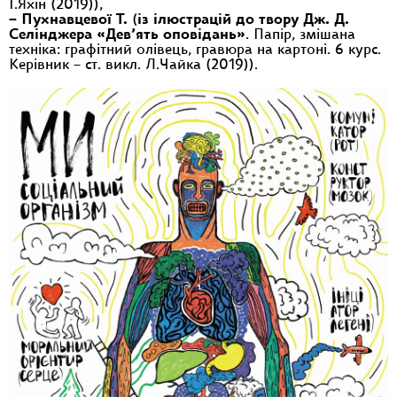
І.Яхін (2019)),
– Пухнавцевої Т.
(
із ілюстрацій до твору Дж. Д.
Селінджера «Дев’ять оповідань»
. Папір, змішана
техніка: графітний олівець, гравюра на картоні. 6 курс.
Керівник – ст. викл. Л.Чайка (2019)).