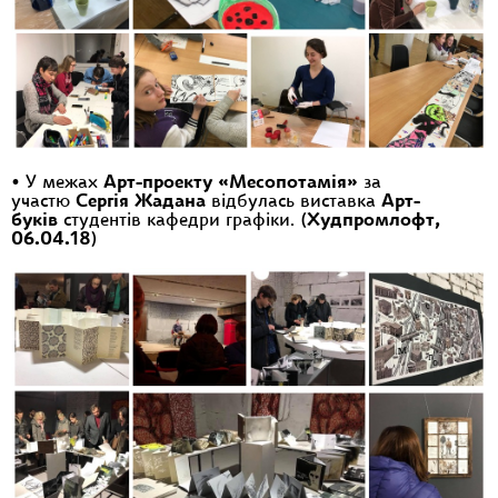
•
У межах
Арт-проекту «Месопотамія»
за
участю
Сергія Жадана
відбулась виставка
Арт-
буків
студентів кафедри графіки. (
Худпромлофт,
06.04.18
)