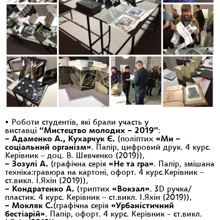
•
Роботи студентів, які брали участь у
виставці
“Мистецтво молодих – 2019”
:
– Адаменко А., Кухарчук Є.
(поліптих
«Ми –
соціальний організм»
. Папір, цифровий друк. 4 курс.
Керівник – доц. В. Шевченко (2019)),
– Зозулі А.
(графічна серія
«Не та гра»
. Папір, змішана
техніка:гравюра на картоні, офорт. 4 курс.Керівник –
ст.викл. І.Яхін (2019)),
– Кондратенко А.
(триптих
«Вокзал»
. 3D ручка/
пластик. 4 курс. Керівник – ст.викл. І.Яхін (2019)),
– Мокляк С.
(графічна серія
«Урбаністичний
бестіарій»
. Папір, офорт. 4 курс. Керівник – ст.викл.