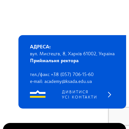
АДРЕСА:
вул. Мистецтв, 8, Харків 61002, Україна
Приймальня ректора
тел./факс +38 (057) 706-15-60
e-mail: academy@ksada.edu.ua
ДИВИТИСЯ
УСІ КОНТАКТИ