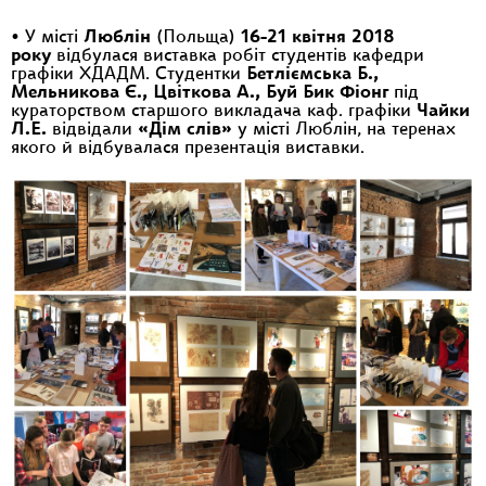
•
У місті
Люблін
(Польща)
16-21 квітня 2018
року
відбулася виставка робіт студентів кафедри
графіки ХДАДМ. Студентки
Бетліємська Б.,
Мельникова Є., Цвіткова А., Буй Бик Фіонг
під
кураторством старшого викладача каф. графіки
Чайки
Л.Е.
відвідали
«Дім слів»
у місті Люблін, на теренах
якого й відбувалася презентація виставки.