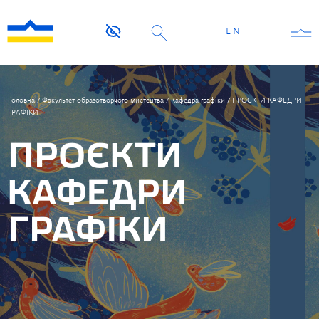
EN
Головна
/
Факультет образотворчого мистецтва
/
Кафедра графіки
/
ПРОЄКТИ КАФЕДРИ
ГРАФІКИ
ПРОЄКТИ
КАФЕДРИ
ГРАФІКИ