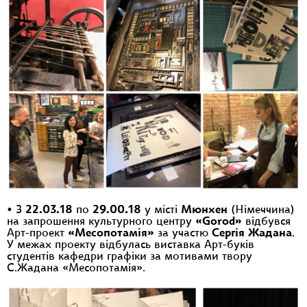
• З
22.03.18
по
29.00.18
у місті
Мюнхен
(Німеччина)
на запрошення культурного центру
«Gorod»
відбувся
Арт-проект
«Месопотамія»
за участю
Сергія Жадана
.
У межах проекту відбулась виставка Арт-буків
студентів кафедри графіки за мотивами твору
С.Жадана «Месопотамія».