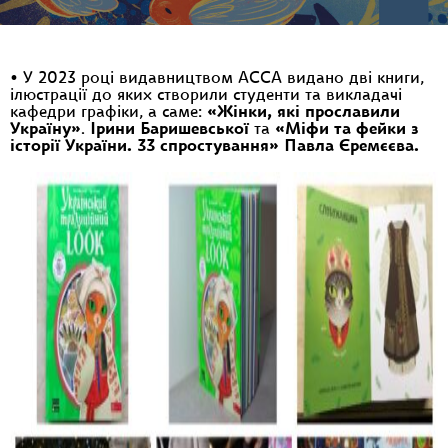
•
У 2023 році видавництвом АССА видано дві книги,
ілюстрації до яких створили студенти та викладачі
кафедри графіки, а саме:
«Жінки, які прославили
Україну»
.
Ірини Баришевської
та
«Міфи та фейки з
історії України. 33 спростування»
Павла Єремєєва.