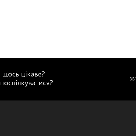
 щось цікаве?
ЗВ
поспілкуватися?