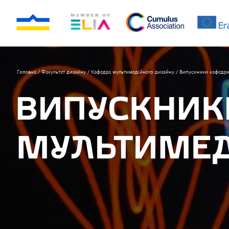
Головна
/
Факультет дизайну
/
Кафедра мультимедiйного дизайну
/
Випускники кафедри
ВИПУСКНИК
МУЛЬТИМЕД