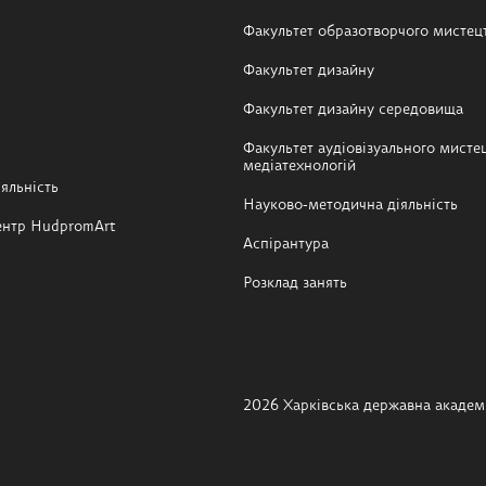
Факультет образотворчого мистец
Факультет дизайну
Факультет дизайну середовища
Факультет аудіовізуального мистец
медіатехнологій
яльність
Науково-методична діяльність
ентр HudpromArt
Аспірантура
Розклад занять
2026 Харківська державна академі