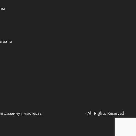
тва
тва та
я дизайну і мистецтв
· All Rights Reserved ·