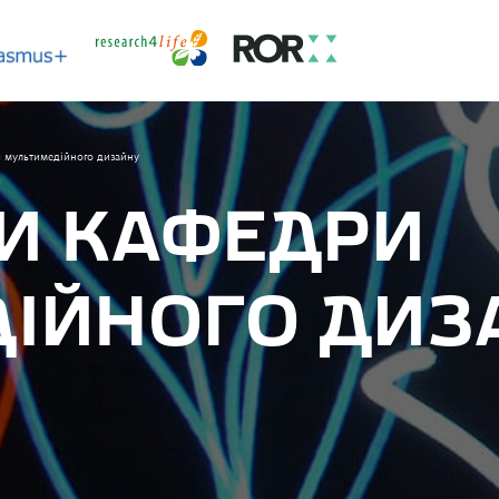
 мультимедiйного дизайну
И КАФЕДРИ
IЙНОГО ДИЗ