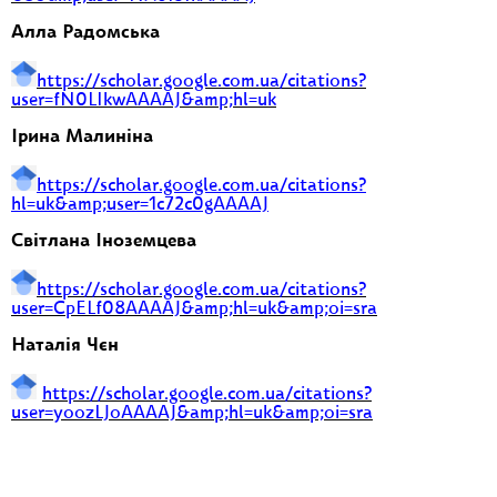
Алла Радомська
https://scholar.google.com.ua/citations?
user=fN0LIkwAAAAJ&amp;hl=uk
Ірина Малиніна
https://scholar.google.com.ua/citations?
hl=uk&amp;user=1c72c0gAAAAJ
Світлана Іноземцева
https://scholar.google.com.ua/citations?
user=CpELf08AAAAJ&amp;hl=uk&amp;oi=sra
Наталія Чєн
https://scholar.google.com.ua/citations?
user=yoozLJoAAAAJ&amp;hl=uk&amp;oi=sra