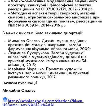
«Логіко-семіотичне моделювання візуального
простору: культурні і філософські аспекти»
,
реєстраційний № 0107U002131, 2012–2014 рр.
«Методичні аспекти теорії творчості, матриці
символів, атрибутів сакрального мистецтва при
формуванні світоглядних понять»
, реєстраційний
№0314U003934, 2014–2016 рр.
В межах цих тем було захищено дисертації:
Михайло Опалєв. Дизайн мультимедійних
презентацій: стильові напрямки і засоби
формування візуально-образної мови, 2009;
Людмила Сухорукова. Засоби художньої
виразності в мультимедійному дизайні (на
прикладі музичного кліпу з елементами 3d-
анімації), 2015;
Маріанна Мурашко. Проектно-художній
інструментарій моушн-дизайну (на прикладі
рекламного ролику), 2017.
НАУКОВІ ПУБЛІКАЦІЇ
Михайло Опалєв
https://scholar.google.com/citations?hl=en-
US&amp;user=NX6I5IkAAAAJ