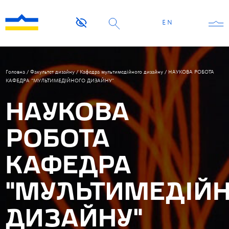
EN
Головна
/
Факультет дизайну
/
Кафедра мультимедiйного дизайну
/
НАУКОВА РОБОТА
КАФЕДРА “МУЛЬТИМЕДIЙНОГО ДИЗАЙНУ”
НАУКОВА
РОБОТА
КАФЕДРА
“МУЛЬТИМЕДIЙ
ДИЗАЙНУ”