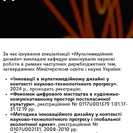
За час існування спеціалізації «Мультимедійний
дизайн» викладачі кафедри виконували наукові
роботи в рамках наступних держбюджетних тем,
затверджених Міністерством освіти і науки України:
«Інновації в мультимедійному дизайні у
контексті науково-технологічного прогресу»
,
2024 р., проходить реєстрацію.
«Феномен цифрового мистецтва в художньо-
комунікативному просторі посткласичної
культури»
, реєстраційний № 0117U001379 1.01.17–
31.12.19 рр.
«Методика інноваційного дизайну у контексті
науково-технологічного прогресу і глобальної
екологічної кризи»
, реєстраційний №
0107U002131, 2008–2010 рр.