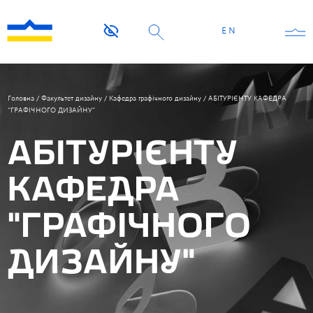
EN
Головна
/
Факультет дизайну
/
Кафедра графічного дизайну
/
АБІТУРІЄНТУ КАФЕДРА
“ГРАФІЧНОГО ДИЗАЙНУ”
АБІТУРІЄНТУ
КАФЕДРА
“ГРАФІЧНОГО
ДИЗАЙНУ”