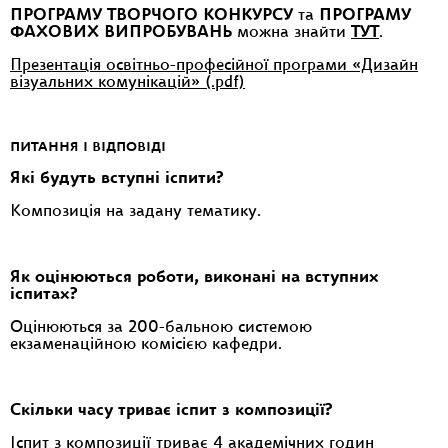
ПРОГРАМУ ТВОРЧОГО КОНКУРСУ
та
ПРОГРАМУ
ФАХОВИХ ВИПРОБУВАНЬ
можна знайти
ТУТ
.
Презентація освітньо-професійної програми «Дизайн
візуальних комунікацій» (.pdf)
ПИТАННЯ І ВІДПОВІДІ
Які будуть вступні іспити?
Композиція на задану тематику.
Як оцінюються роботи, виконані на вступних
іспитах?
Оцінюються за 200-бальною системою
екзаменаційною комісією кафедри.
Скільки часу триває іспит з композиції?
Іспит з композиції триває 4 академічних годин