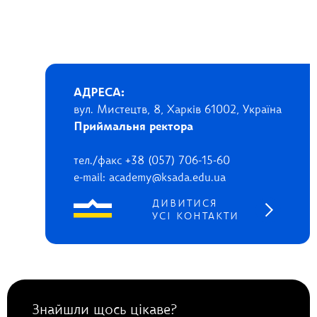
АДРЕСА:
вул. Мистецтв, 8, Харків 61002, Україна
Приймальня ректора
тел./факс +38 (057) 706-15-60
e-mail: academy@ksada.edu.ua
ДИВИТИСЯ
УСІ КОНТАКТИ
Знайшли щось цікаве?