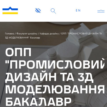
EN
Головна
/
Факультет дизайну
/
Кафедра дизайну
/
ОПП “ПРОМИСЛОВИЙ ДИЗАЙН ТА
3Д МОДЕЛЮВАННЯ” бакалавр
ОПП
“ПРОМИСЛОВИ
ДИЗАЙН ТА 3Д
МОДЕЛЮВАННЯ
БАКАЛАВР